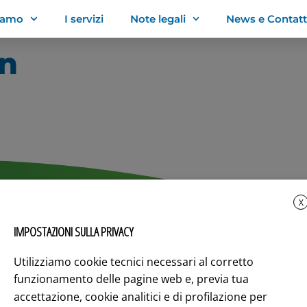
siamo
I servizi
Note legali
News e Contatt
on
X
IMPOSTAZIONI SULLA PRIVACY
one Reg. Imp. della C.C.I.AA
ano/Monza/Lodi
Utilizziamo cookie tecnici necessari al corretto
Assistenz
 P.IVA 11424410964 – REA 2601707
funzionamento delle pagine web e, previa tua
assistenz
à soggetta a direzione e coordinamento
accettazione, cookie analitici e di profilazione per