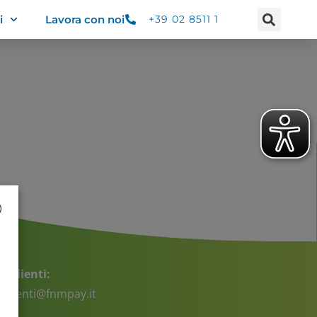
i
Lavora con noi
+39 02 8511 1
a clienti:
aclienti@fnmpay.it