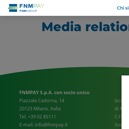
Chi 
Media relati
FNMPAY S.p.A. con socio unico
Piazzale Cadorna, 14
Iscrizi
20123 Milano, Italia
di Mil
Tel. +39 02 85111
C.F. e
E-mail:
info@fnmpay.it
Societ