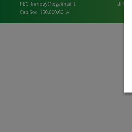
PEC: fnmpay@legalmail.it
di FNM
Cap.Soc. 150.000.00 i.v