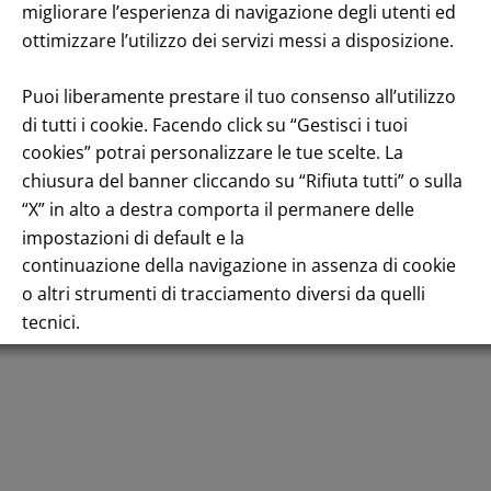
migliorare l’esperienza di navigazione degli utenti ed
 S.p.A.
Dichiarazi
ottimizzare l’utilizzo dei servizi messi a disposizione.
Puoi liberamente prestare il tuo consenso all’utilizzo
di tutti i cookie. Facendo click su “Gestisci i tuoi
cookies” potrai personalizzare le tue scelte. La
chiusura del banner cliccando su “Rifiuta tutti” o sulla
“X” in alto a destra comporta il permanere delle
impostazioni di default e la
continuazione della navigazione in assenza di cookie
o altri strumenti di tracciamento diversi da quelli
tecnici.
Per maggiori informazioni consulta la nostra
Informativa sui dati personali e cookie privacy
RIFIUTA TUTTI
GESTISCI I TUOI COOKIES