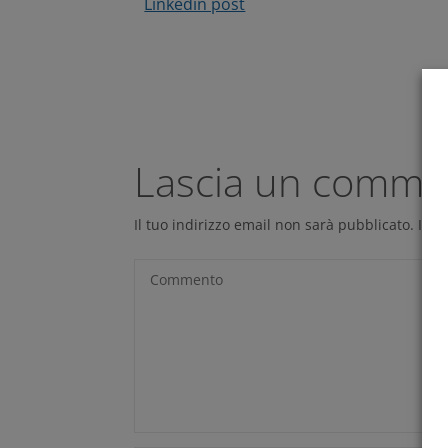
Linkedin post
Lascia un comme
Il tuo indirizzo email non sarà pubblicato.
I ca