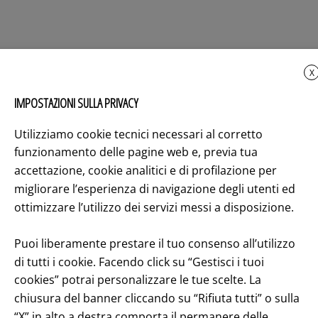
FNMPAY, operativa la nuova piatt
X
IMPOSTAZIONI SULLA PRIVACY
nto
Utilizziamo cookie tecnici necessari al corretto
funzionamento delle pagine web e, previa tua
mpi obbligatori sono contrassegnati
*
accettazione, cookie analitici e di profilazione per
migliorare l’esperienza di navigazione degli utenti ed
ottimizzare l’utilizzo dei servizi messi a disposizione.
Puoi liberamente prestare il tuo consenso all’utilizzo
di tutti i cookie. Facendo click su “Gestisci i tuoi
cookies” potrai personalizzare le tue scelte. La
chiusura del banner cliccando su “Rifiuta tutti” o sulla
“X” in alto a destra comporta il permanere delle