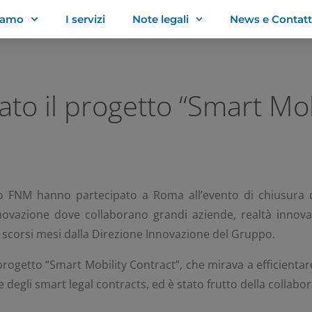
siamo
I servizi
Note legali
News e Contatt
o il progetto “Smart Mob
o FNM hanno partecipato a Roma all’evento di chiusura
innovazione dove collaborano grandi aziende, realtà innova
li scorsi mesi dalla Direzione Innovazione del Gruppo.
rogetto “Smart Mobility Contract”, che mirava a efficientare
e degli smart legal contracts, ed è stato frutto della collab