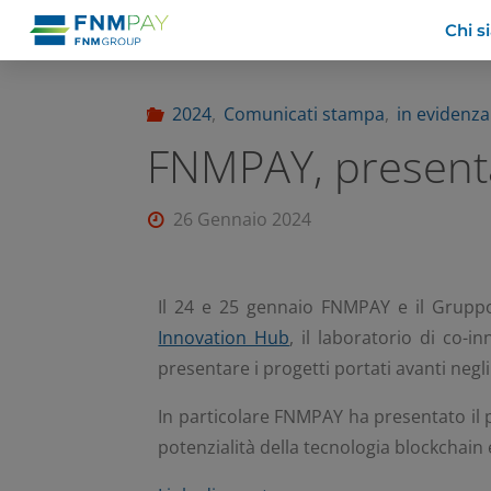
Chi 
2024
,
Comunicati stampa
,
in evidenza
FNMPAY, presentat
26 Gennaio 2024
Il 24 e 25 gennaio FNMPAY e il Grupp
Innovation Hub
, il laboratorio di co-
presentare i progetti portati avanti neg
In particolare FNMPAY ha presentato il p
potenzialità della tecnologia blockchain 