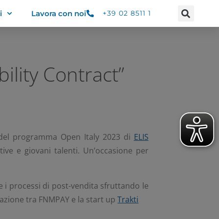
i
Lavora con noi
+39 02 8511 1
ility Contract”
 del programma Open Italy 2023 di
ELIS
tive e giovani talenti. Un’occasione per
 i processi di post-vendita sfruttando le
orazione tra FNMPAY e la start up
Trakti