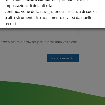
impostazioni di default e la
continuazione della navigazione in assenza di cookie
o altri strumenti di tracciamento diversi da quelli
tecnici.
Per maggiori informazioni consulta la nostra
izzo web nel mio browser per la prossima volta che
Informativa sui dati personali e cookie privacy
RIFIUTA TUTTI
GESTISCI I TUOI COOKIES
ACCETTA